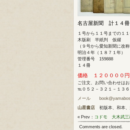
名古屋新聞 計１４冊
１号から１１号までの１１
木版刷 半紙判 仮綴
（９号から愛知新聞に改称
明治４年（１８７１年）
管理番号 159888
１４冊
価格 １２００００円
ご注文、お問い合わせはお
℡０５２－３２１－１３６
メール book@yamabosi.
山星書店
初版本、和本、
« Prev：
コドモ 大木武三
Comments are closed.