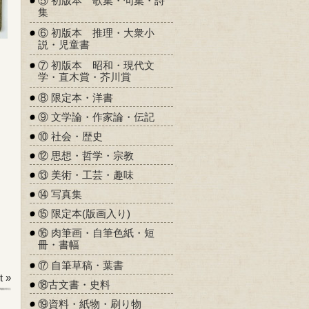
⑤ 初版本 歌集・句集・詩
集
⑥ 初版本 推理・大衆小
説・児童書
⑦ 初版本 昭和・現代文
学・直木賞・芥川賞
⑧ 限定本・洋書
⑨ 文学論・作家論・伝記
⑩ 社会・歴史
⑫ 思想・哲学・宗教
⑬ 美術・工芸・趣味
⑭ 写真集
⑮ 限定本(版画入り)
⑯ 肉筆画・自筆色紙・短
冊・書幅
⑰ 自筆草稿・葉書
 »
⑱古文書・史料
⑲資料・紙物・刷り物