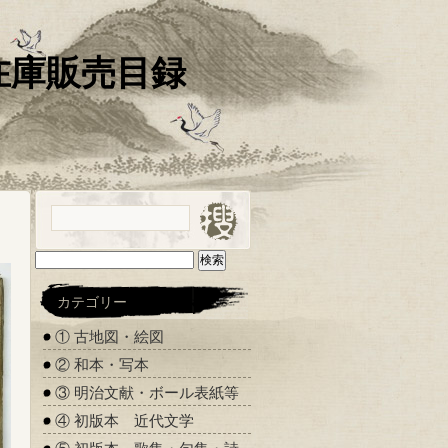
 在庫販売目録
検
索:
カテゴリー
① 古地図・絵図
② 和本・写本
③ 明治文献・ボール表紙等
④ 初版本 近代文学