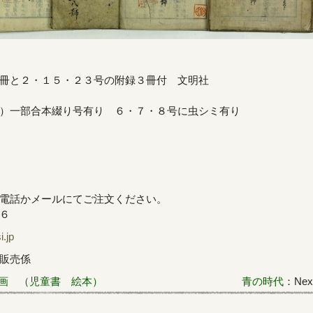
冊と２・１５・２３号の附録３冊付 文明社
）一部合本綴り号有り ６・７・８号に虫シミ有り
電話かメールにてご注文ください。
６
jp
販売係
画 （児童書 絵本）
青の時代
：Next