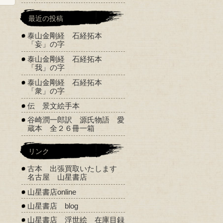
最近の投稿
泰山金剛経 石経拓本
「妄」の字
泰山金剛経 石経拓本
「我」の字
泰山金剛経 石経拓本
「衆」の字
伝 景文絵手本
谷崎潤一郎訳 源氏物語 愛
蔵本 全２６冊一箱
リンク
古本 出張買取いたします
名古屋 山星書店
山星書店online
山星書店 blog
山星書店 浮世絵 在庫目録