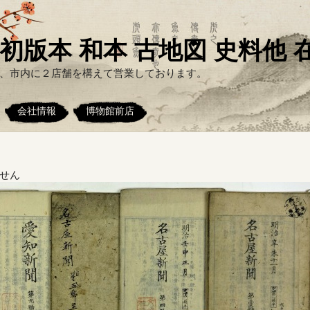
初版本 和本 古地図 史料他
、市内に２店舗を構えて営業しております。
会社情報
博物館前店
せん