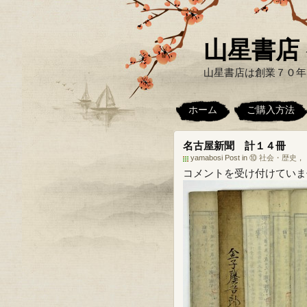
山星書店 
山星書店は創業７０年
ホーム
ご購入方法
名古屋新聞 計１４冊
yamabosi Post in
⑩ 社会・歴史
，
名
コメントを受け付けていま
古
屋
新
聞
計
１
４
冊
は