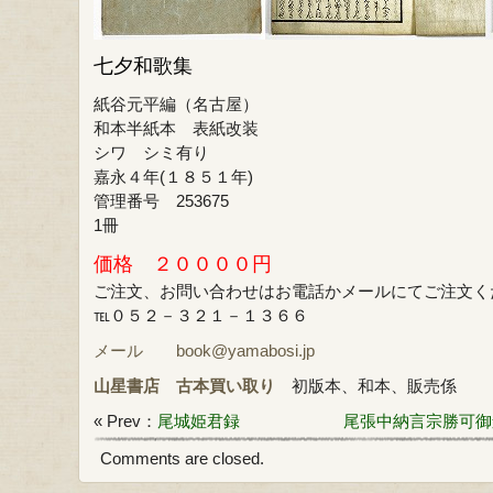
七夕和歌集
紙谷元平編（名古屋）
和本半紙本 表紙改装
シワ シミ有り
嘉永４年(１８５１年)
管理番号 253675
1冊
価格 ２００００円
ご注文、お問い合わせはお電話かメールにてご注文く
℡０５２－３２１－１３６６
メール book@yamabosi.jp
山星書店
古本買い取り
初版本、和本、販売係
« Prev：
尾城姫君録
尾張中納言宗勝可御
Comments are closed.