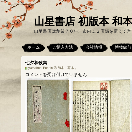
山星書店 初版本 和本
山星書店は創業７０年、市内に２店舗を構えて営
ホーム
ご購入方法
会社情報
博物館前
七夕和歌集
yamabosi Post in
② 和本・写本
，
七
コメントを受け付けていません
夕
和
歌
集
は