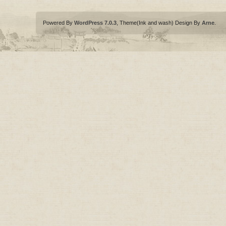
Powered By
WordPress 7.0.3
, Theme(Ink and wash) Design By
Arne
.