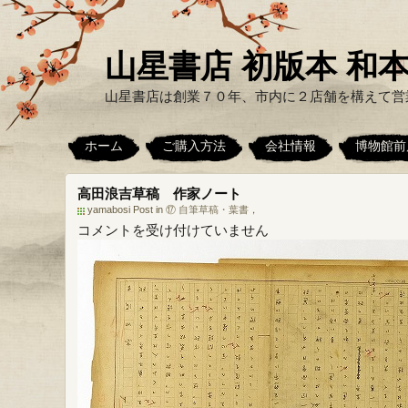
山星書店 初版本 和本
山星書店は創業７０年、市内に２店舗を構えて営
ホーム
ご購入方法
会社情報
博物館前
高田浪吉草稿 作家ノート
yamabosi Post in
⑰ 自筆草稿・葉書
，
高
コメントを受け付けていません
田
浪
吉
草
稿
作
家
ノ
ー
ト