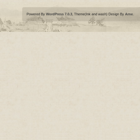
Powered By
WordPress 7.0.3
, Theme(Ink and wash) Design By
Arne
.