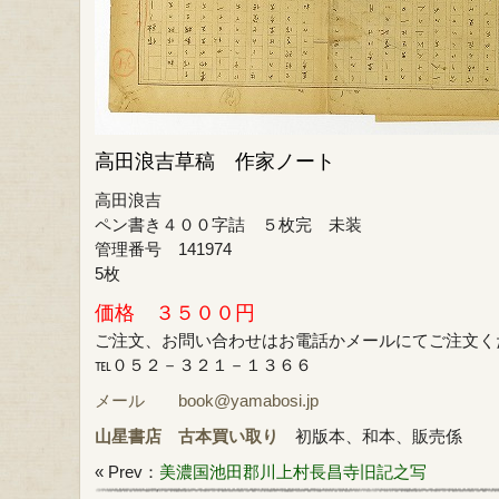
は
高田浪吉草稿 作家ノート
高田浪吉
ペン書き４００字詰 ５枚完 未装
管理番号 141974
5枚
価格 ３５００円
ご注文、お問い合わせはお電話かメールにてご注文く
℡０５２－３２１－１３６６
メール book@yamabosi.jp
山星書店
古本買い取り
初版本、和本、販売係
« Prev：
美濃国池田郡川上村長昌寺旧記之写