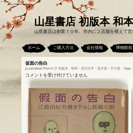
山星書店 初版本 和本
山星書店は創業７０年、市内に２店舗を構えて営
ホーム
ご購入方法
会社情報
博物館前
仮面の告白
yamabosi Post in
⑦ 初版本 昭和・現代文学・直木賞・芥川賞
，Tags:
仮
コメントを受け付けていません
面
の
告
白
は