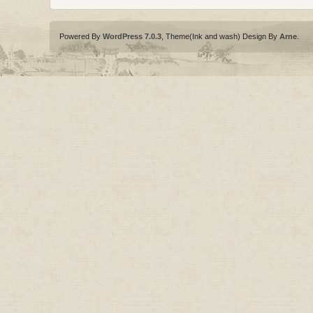
Powered By
WordPress 7.0.3
, Theme(Ink and wash) Design By
Arne
.