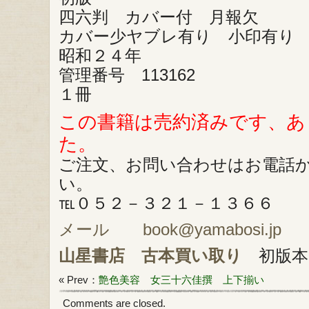
四六判 カバー付 月報欠
カバー少ヤブレ有り 小印有り
昭和２４年
管理番号 113162
１冊
この書籍は売約済みです、あ
た。
ご注文、お問い合わせはお電話
い。
℡０５２－３２１－１３６６
メール book@yamabosi.jp
山星書店
古本買い取り
初版本
« Prev：
艶色美容 女三十六佳撰 上下揃い
Comments are closed.