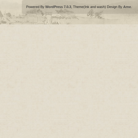
Powered By
WordPress 7.0.3
, Theme(Ink and wash) Design By
Arne
.