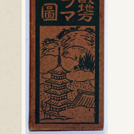
本
全
国
パ
ノ
ラ
マ
地
図
第
３
巻
は