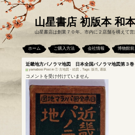
山星書店 初版本 和本
山星書店は創業７０年、市内に２店舗を構えて営
ホーム
ご購入方法
会社情報
博物館前
近畿地方パノラマ地図 日本全国パノラマ地図第３巻
yamabosi Post in
① 古地図・絵図
，Tags:
販売
,
通販
近
コメントを受け付けていません
畿
地
方
パ
ノ
ラ
マ
地
図
日