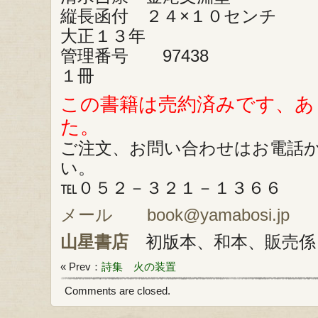
縦長函付 ２４×１０センチ
大正１３年
管理番号 97438
１冊
この書籍は売約済みです、あ
た。
ご注文、お問い合わせはお電話
い。
℡０５２－３２１－１３６６
メール book@yamabosi.jp
山星書店
初版本、和本、販売係
« Prev：
詩集 火の装置
Comments are closed.