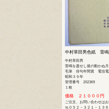
中村草田男色紙 雷鳴
中村草田男
雷鳴を盡せし後の動かぬ月
毛筆 俳句年間賞 電信電
昭和３９年
管理番号 202369
１枚
価格 ２１０００円
ご注文、お問い合わせはお
℡０５２－３２１－１３６