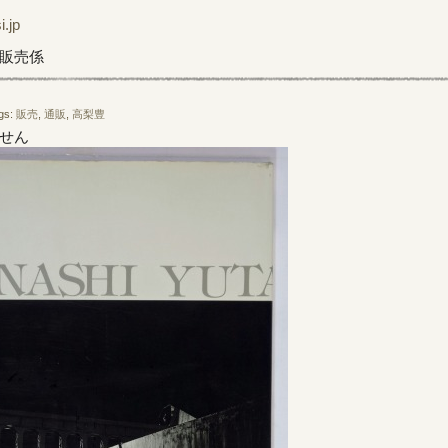
jp
販売係
gs:
販売
,
通販
,
高梨豊
せん