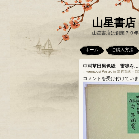
山星書店 
山星書店は創業７０年
ホーム
ご購入方法
中村草田男色紙 雷鳴を…
yamabosi Posted in
⑯ 肉筆画・
中
コメントを受け付けていま
村
草
田
男
色
紙
雷
鳴
を…
は