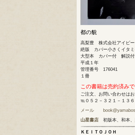
都の貌
高梨豊 株式会社アイピー
絶版 カバー小さくイタミ
大型本 カバー付 解説付
平成１年
管理番号 176041
１冊
この書籍は売約済みで
ご注文、お問い合わせはお
℡０５２－３２１－１３６
メール book@yamabosi.
山星書店
初版本、和本、
ＫＥＩＴＯＪＯＨ