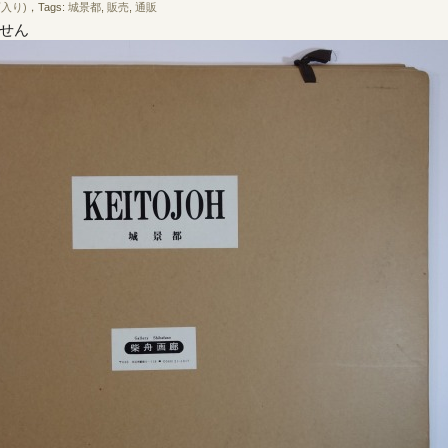
入り)
，Tags:
城景都
,
販売
,
通販
せん