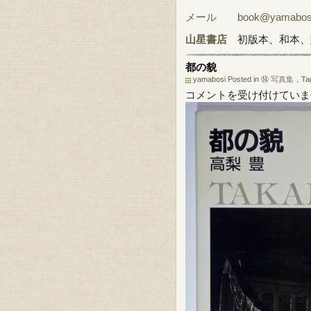
メール book@yamabosi.
山星書店
初版本、和本、
都の貌
yamabosi Posted in
⑭ 写真集
，Ta
都
コメントを受け付けていま
の
貌
は