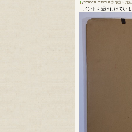
yamabosi Posted in
⑮ 限定本(版画
Ｋ
コメントを受け付けていま
Ｅ
Ｉ
Ｔ
Ｏ
Ｊ
Ｏ
Ｈ
は