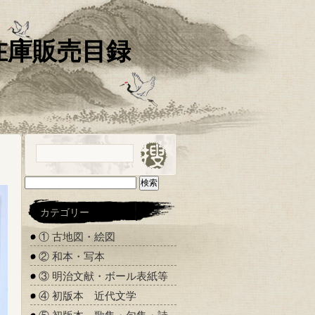
 在庫販売目録
検
索:
カテゴリー
① 古地図・絵図
② 和本・写本
③ 明治文献・ボール表紙等
④ 初版本 近代文学