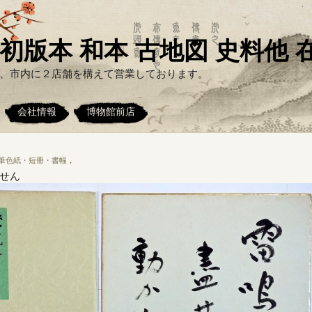
初版本 和本 古地図 史料他
、市内に２店舗を構えて営業しております。
会社情報
博物館前店
自筆色紙・短冊・書幅
，
せん