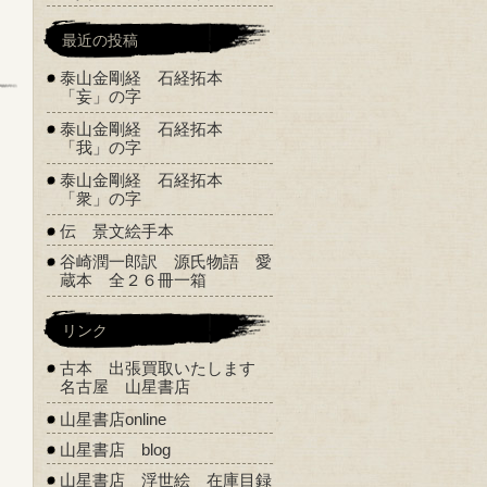
最近の投稿
泰山金剛経 石経拓本
「妄」の字
泰山金剛経 石経拓本
「我」の字
泰山金剛経 石経拓本
「衆」の字
伝 景文絵手本
谷崎潤一郎訳 源氏物語 愛
蔵本 全２６冊一箱
リンク
古本 出張買取いたします
名古屋 山星書店
山星書店online
山星書店 blog
山星書店 浮世絵 在庫目録