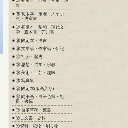
⑤ 初版本 歌集・句集・詩
集
⑥ 初版本 推理・大衆小
説・児童書
⑦ 初版本 昭和・現代文
学・直木賞・芥川賞
⑧ 限定本・洋書
⑨ 文学論・作家論・伝記
⑩ 社会・歴史
⑫ 思想・哲学・宗教
⑬ 美術・工芸・趣味
⑭ 写真集
⑮ 限定本(版画入り)
⑯ 肉筆画・自筆色紙・短
冊・書幅
⑰ 自筆草稿・葉書
⑱古文書・史料
⑲資料・紙物・刷り物